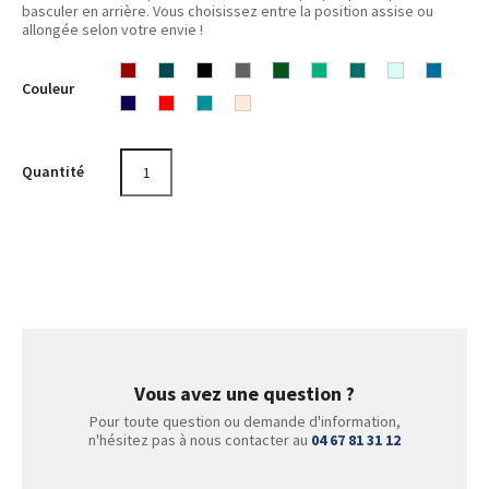
basculer en arrière. Vous choisissez entre la position assise ou
allongée selon votre envie !
Paprika
Pine
Black
Dark
Olive
Dusty
Petrol
Dusty
Pigeon
Couleur
Dark
Green
Multi
Multi
Grey
Sand
Green
Green
Blue
Blue
Blue
1
2
Quantité
Vous avez une question ?
Pour toute question ou demande d'information,
n'hésitez pas à nous contacter au
04 67 81 31 12