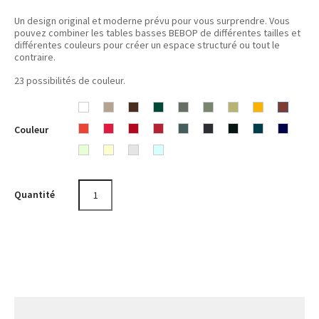
Un design original et moderne prévu pour vous surprendre. Vous
pouvez combiner les tables basses BEBOP de différentes tailles et
différentes couleurs pour créer un espace structuré ou tout le
contraire.
23 possibilités de couleur.
Blanc
Muscade
Rouille
Cèdre
Romarin
Cactus
Tilleul
Miel
Ocre
Couleur
Coton
Capucine
Rose
Coquelicot
Piment
Gris
Carbone
Réglisse
Bleu
rouge
Bleu
Opaline
Praline
Citron
Gris
Menthe
orage
Acapulco
Abysse
givré
argile
glaciale
Quantité