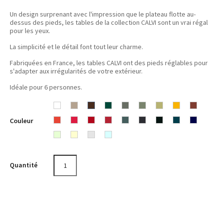
Un design surprenant avec l'impression que le plateau flotte au-
dessus des pieds, les tables de la collection CALVI sont un vrai régal
pour les yeux.
La simplicité et le détail font tout leur charme.
Fabriquées en France, les tables CALVI ont des pieds réglables pour
s'adapter aux irrégularités de votre extérieur.
Idéale pour 6 personnes.
Blanc
Muscade
Rouille
Cèdre
Romarin
Cactus
Tilleul
Miel
Ocre
Couleur
Coton
Capucine
Rose
Coquelicot
Piment
Gris
Carbone
Réglisse
Bleu
rouge
Bleu
Opaline
Praline
Citron
Gris
Menthe
orage
Acapulco
Abysse
givré
argile
glaciale
Quantité