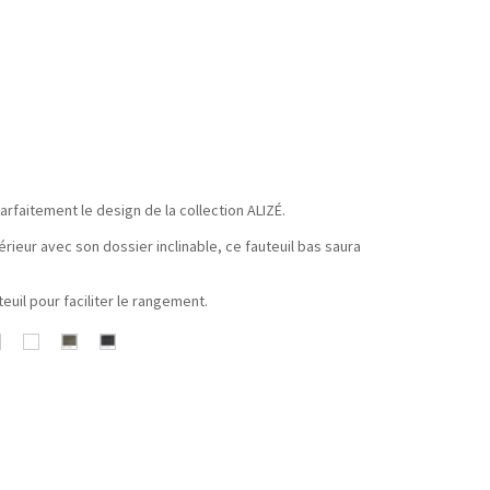
arfaitement le design de la collection ALIZÉ.
érieur avec son dossier inclinable, ce fauteuil bas saura
teuil pour faciliter le rangement.
s
Réglisse
Stéréo
Stéréo
Stéréo
Gris
Romarin
Carbone
Argile