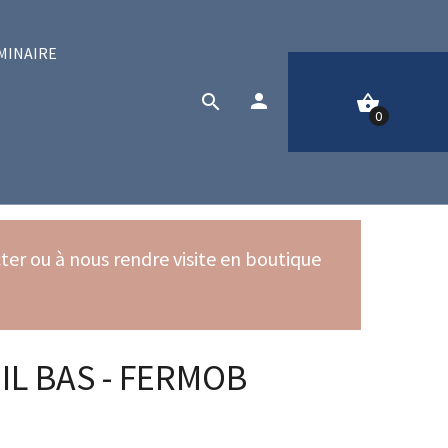
MINAIRE
person


0
S'identifier

Mon compte

er ou à nous rendre visite en boutique
liste

Comparer

Check-out

IL BAS - FERMOB