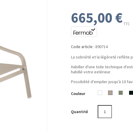
665,00 €
TTC
Code article :
890714
La sobriété et la légèreté reflète p
Habiller d'une toile technique d'ext
habillé votre extérieur.
Possibilité d'empiler jusqu'à 10 fau
Couleur
Blanc
Muscade
Cactu
Coton
Quantité