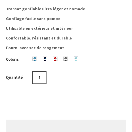
Transat gonflable ultra léger et nomade
Gonflage facile sans pompe
Utilisable en extérieur et intérieur
Confortable, résistant et durable
Fourni avec sac de rangement
Coloris
Sky
Dark
Red
Steel
Chess
Blue
Blue
Grey
Azur
Quantité