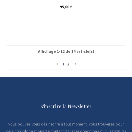
Prix
95,00 €
Affichage 1-12 de 14 article(s)
1
2
S'inscrire la Newsletter
Vous pouvez vous désinscrire à tout moment. Vous trouverez pour
cela nos informations de contact dans les conditions d'utilisation du