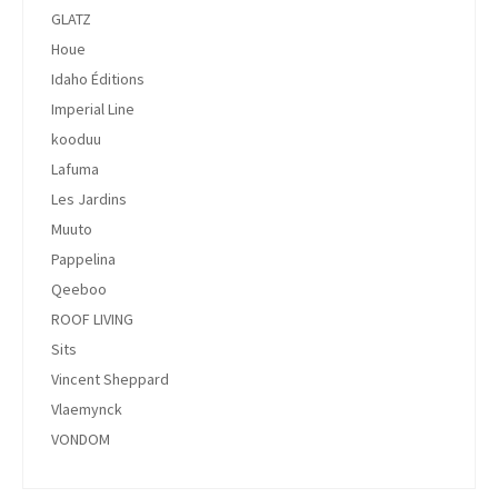
GLATZ
Houe
Idaho Éditions
Imperial Line
kooduu
Lafuma
Les Jardins
Muuto
Pappelina
Qeeboo
ROOF LIVING
Sits
Vincent Sheppard
Vlaemynck
VONDOM