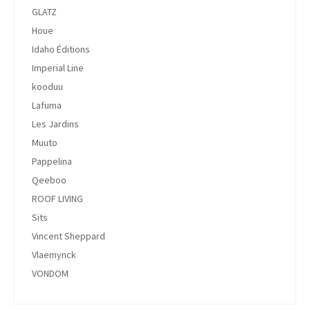
GLATZ
Houe
Idaho Éditions
Imperial Line
kooduu
Lafuma
Les Jardins
Muuto
Pappelina
Qeeboo
ROOF LIVING
Sits
Vincent Sheppard
Vlaemynck
VONDOM