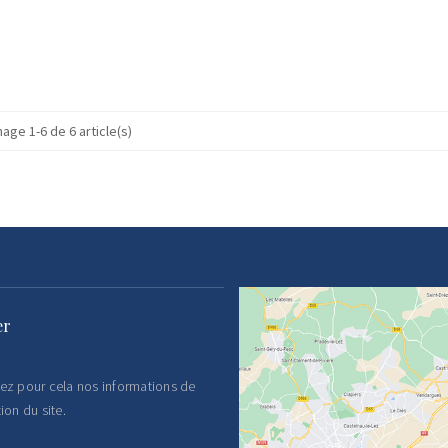
hage 1-6 de 6 article(s)
er
ez pour cela nos informations de
ion du site.