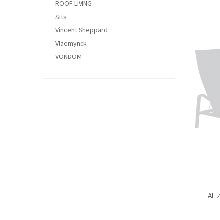
ROOF LIVING
Sits
Vincent Sheppard
Vlaemynck
VONDOM
ALI